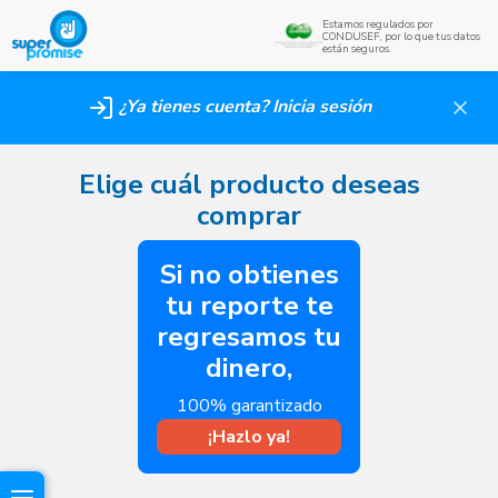
Estamos regulados por
CONDUSEF, por lo que tus datos
están seguros.
¿Ya tienes cuenta? Inicia sesión
Elige cuál producto deseas
comprar
Si no obtienes
tu reporte te
regresamos tu
dinero,
100% garantizado
¡Hazlo ya!